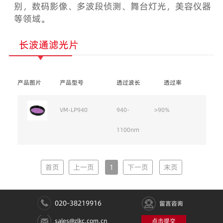
别，数码影像、多波段侦测、舞台灯光，美容仪器
等领域。
长波通滤光片
产品图片
产品型号
透过波长
透过率
VM-LP940
940-
>90%
1100nm
首页
上一页
1
下一页
末页
020-38219916
留言咨询
sales@zlkc.com.cn
点击提交